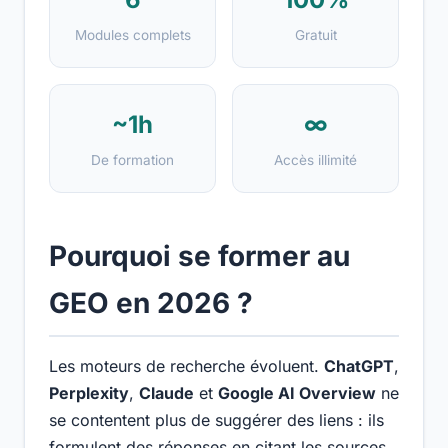
Modules complets
Gratuit
~1h
∞
De formation
Accès illimité
Pourquoi se former au
GEO en 2026 ?
Les moteurs de recherche évoluent.
ChatGPT
,
Perplexity
,
Claude
et
Google AI Overview
ne
se contentent plus de suggérer des liens : ils
formulent des réponses en citant les sources