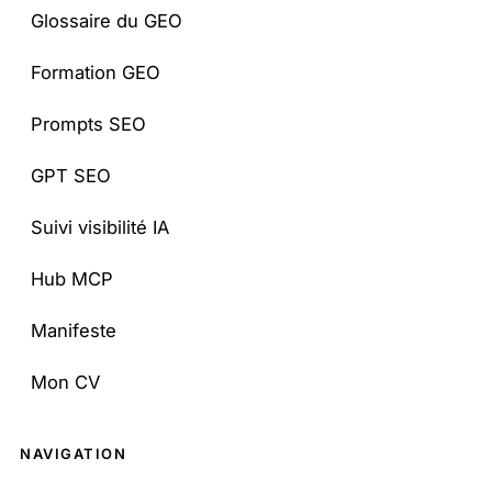
Glossaire du GEO
Formation GEO
Prompts SEO
GPT SEO
Suivi visibilité IA
Hub MCP
Manifeste
Mon CV
Juju bot
×
NAVIGATION
Posez-moi vos questions