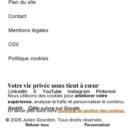
Plan du site
JG
Bonjour ! Je suis l'assistant IA de Julien
Contact
Gourdon. Je peux répondre à vos
questions sur le SEO et l'intelligence
Mentions légales
artificielle en me basant sur le contenu
de son site. Comment puis-je vous aider
CGV
aujourd'hui ?
Politique cookies
Votre vie privée nous tient à cœur
LinkedIn
X
YouTube
Instagram
Pinterest
Nous utilisons des cookies pour
améliorer votre
expérience
, analyser le trafic et personnaliser le contenu.
Reddit
Me suivre sur Google
En savoir plus dans notre
politique de gestion des cookies
.
© 2026 Julien Gourdon. Tous droits réservés.
Refuser tous
Personnaliser