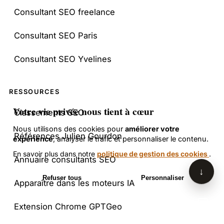
Gourdon. Je peux répondre à vos
Consultant SEO freelance
questions sur le SEO et l'intelligence
artificielle en me basant sur le contenu
Consultant SEO Paris
de son site. Comment puis-je vous aider
aujourd'hui ?
Consultant SEO Yvelines
RESSOURCES
Votre vie privée nous tient à cœur
Classements SEO
Nous utilisons des cookies pour
améliorer votre
Références Julien Gourdon
expérience
, analyser le trafic et personnaliser le contenu.
En savoir plus dans notre
politique de gestion des cookies
.
Annuaire consultants SEO
↓
Refuser tous
Personnaliser
Apparaître dans les moteurs IA
Accepter tous les cookies
Extension Chrome GPTGeo