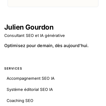
Julien Gourdon
Consultant SEO et IA générative
Optimisez pour demain, dès aujourd'hui.
SERVICES
Juju bot
Accompagnement SEO IA
×
Posez-moi vos questions
Système éditorial SEO IA
JG
Bonjour ! Je suis l'assistant IA de Julien
Coaching SEO