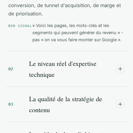
conversion, de tunnel d'acquisition, de marge et
de priorisation.
« Voici les pages, les mots-clés et les
BON SIGNAL
segments qui peuvent générer du revenu » -
pas « on va vous faire monter sur Google ».
Le niveau réel d'expertise
02
technique
Le référencement ne se résume pas à des
La qualité de la stratégie de
balises title. Une agence solide sait intervenir sur
03
le crawl, l'indexation, les redirections, les
contenu
templates, les Core Web Vitals, le maillage
interne, les données structurées, le rendu
Le contenu performant n'est ni du remplissage, ni
JavaScript, la pagination, les facettes, les erreurs