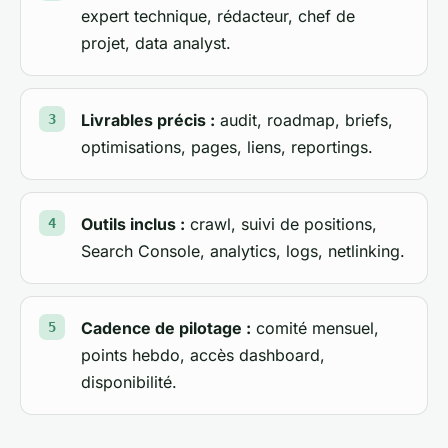
expert technique, rédacteur, chef de
projet, data analyst.
Livrables précis :
audit, roadmap, briefs,
optimisations, pages, liens, reportings.
Outils inclus :
crawl, suivi de positions,
Search Console, analytics, logs, netlinking.
Cadence de pilotage :
comité mensuel,
Juju bot
×
points hebdo, accès dashboard,
Posez-moi vos questions
disponibilité.
JG
Bonjour ! Je suis l'assistant IA de Julien
Gourdon. Je peux répondre à vos