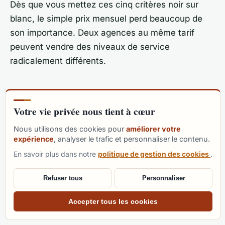
Dès que vous mettez ces cinq critères noir sur
questions sur le SEO et l'intelligence
blanc, le simple prix mensuel perd beaucoup de
artificielle en me basant sur le contenu
son importance. Deux agences au même tarif
de son site. Comment puis-je vous aider
peuvent vendre des niveaux de service
aujourd'hui ?
radicalement différents.
Votre vie privée nous tient à cœur
Nous utilisons des cookies pour
améliorer votre
expérience
, analyser le trafic et personnaliser le contenu.
11 - En résumé
La meilleure agence, c'est
En savoir plus dans notre
politique de gestion des cookies
.
laquelle ?
Refuser tous
Personnaliser
Ni la première sur Google, ni la plus connue, ni
Accepter tous les cookies
celle qui parle le mieux en rendez-vous. C'est