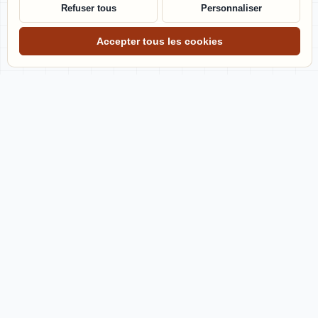
Refuser tous
Personnaliser
Accepter tous les cookies
Julien Gourdon
Consultant SEO et IA générative
Optimisez pour demain, dès aujourd'hui.