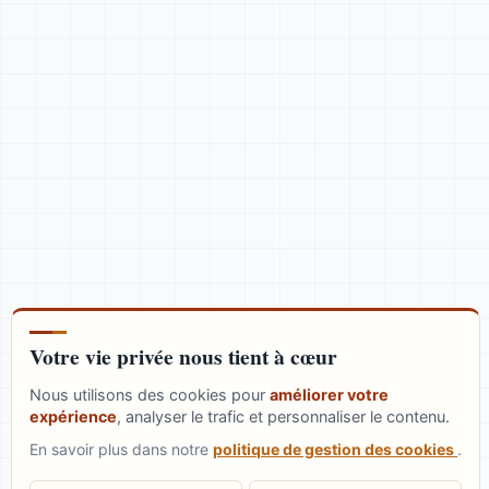
Posez-moi vos questions
JG
Bonjour ! Je suis l'assistant IA de Julien
Gourdon. Je peux répondre à vos
questions sur le SEO et l'intelligence
artificielle en me basant sur le contenu
de son site. Comment puis-je vous
aider aujourd'hui ?
Votre vie privée nous tient à cœur
Nous utilisons des cookies pour
améliorer votre
expérience
, analyser le trafic et personnaliser le contenu.
En savoir plus dans notre
politique de gestion des cookies
.