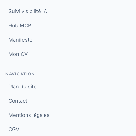
Suivi visibilité IA
Hub MCP
Manifeste
Mon CV
NAVIGATION
Plan du site
Juju bot
×
Posez-moi vos questions
Contact
JG
Mentions légales
Bonjour ! Je suis l'assistant IA de
Julien Gourdon. Je peux répondre à
CGV
vos questions sur le SEO et