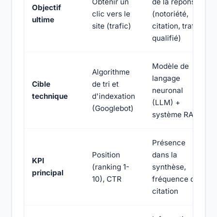
Obtenir un
de la réponse
Objectif
clic vers le
(notoriété,
ultime
site (trafic)
citation, trafic
qualifié)
Modèle de
Algorithme
langage
Cible
de tri et
neuronal
technique
d'indexation
(LLM) +
(Googlebot)
système RAG
Présence
Position
dans la
KPI
(ranking 1-
synthèse,
principal
10), CTR
fréquence de
citation