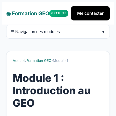
◉ Formation GEO
Me contacter
GRATUITE
▼
☰ Navigation des modules
Accueil
›
Formation GEO
›
Module 1
Module 1 :
Introduction au
GEO