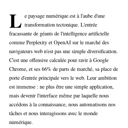
Perplexity et OpenAI : L'avènement des
navigateurs cognitifs
L
e paysage numérique est à l'aube d'une
De la navigation à la cognition : Ce que
transformation tectonique. L'entrée
ces navigateurs changent vraiment
fracassante de géants de l'intelligence artificielle
Le véritable objectif : Contrôle, données
comme Perplexity et OpenAI sur le marché des
et indépendance
navigateurs web n'est pas une simple diversification.
La riposte de Google : Investissements
C'est une offensive calculée pour ravir à Google
massifs et intégration de l'IA
Chrome, et ses 66% de parts de marché, sa place de
L'impact pour les marques et le SEO :
porte d'entrée principale vers le web. Leur ambition
S'adapter ou disparaître
est immense : ne plus être une simple application,
Sources de référence
mais devenir l'interface même par laquelle nous
accédons à la connaissance, nous automatisons nos
tâches et nous interagissons avec le monde
numérique.