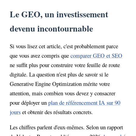
incontournable
Le GEO, un investissement
Combien coûte une stratégie GEO selon
votre profil
devenu incontournable
Les postes de dépense à anticiper
Si vous lisez cet article, c'est probablement parce
Comment optimiser la répartition de son
que vous avez compris que
comparer GEO et SEO
budget
ne suffit plus pour construire votre feuille de route
Les erreurs budgétaires à éviter
digitale. La question n'est plus de savoir si le
Generative Engine Optimization mérite votre
Quel retour sur investissement attendre
attention, mais combien vous devez y consacrer
pour déployer un
plan de référencement IA sur 90
jours
et obtenir des résultats concrets.
Les chiffres parlent d'eux-mêmes. Selon un rapport