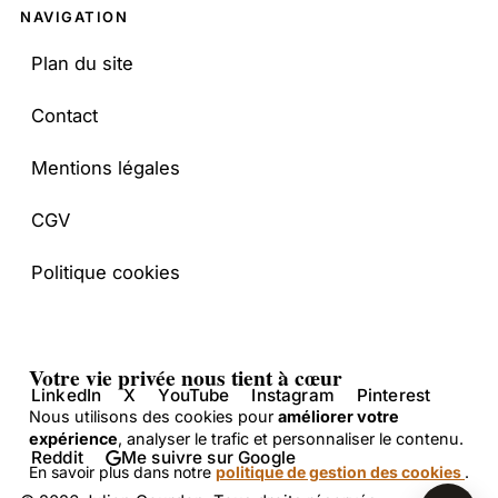
Juju bot
×
NAVIGATION
Posez-moi vos questions
Plan du site
JG
Bonjour ! Je suis l'assistant IA de Julien
Contact
Gourdon. Je peux répondre à vos
questions sur le SEO et l'intelligence
Mentions légales
artificielle en me basant sur le contenu
de son site. Comment puis-je vous aider
CGV
aujourd'hui ?
Politique cookies
Votre vie privée nous tient à cœur
LinkedIn
X
YouTube
Instagram
Pinterest
Nous utilisons des cookies pour
améliorer votre
expérience
, analyser le trafic et personnaliser le contenu.
Reddit
Me suivre sur Google
En savoir plus dans notre
politique de gestion des cookies
.