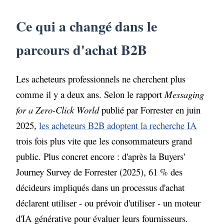
B2B
Ce qui a changé dans le
Les signaux qui montrent que le moment
est venu
parcours d'achat B2B
Trois profils d'entreprises face à
l'optimisation pour les moteurs
Les acheteurs professionnels ne cherchent plus
génératifs
comme il y a deux ans. Selon le rapport
Messaging
Quel retour sur investissement attendre
for a Zero-Click World
publié par Forrester en juin
2025,
les acheteurs B2B adoptent la recherche IA
Les erreurs qui retardent les résultats en
B2B
trois fois plus vite que les consommateurs grand
public. Plus concret encore : d'après la Buyers'
Un cadre de décision pour les dirigeants
Journey Survey de Forrester (2025), 61 % des
B2B
décideurs impliqués dans un processus d'achat
déclarent utiliser - ou prévoir d'utiliser - un moteur
d'IA générative pour évaluer leurs fournisseurs.