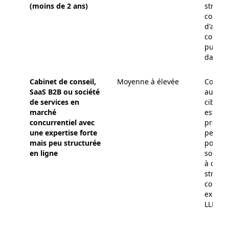
(moins de 2 ans)
stratég
conten
d'abor
conten
puis i
dans 6 
Cabinet de conseil,
Moyenne à élevée
Comme
SaaS B2B ou société
audit d
de services
en
ciblé. 
marché
est vot
concurrentiel avec
premiè
une expertise forte
peut v
mais peu structurée
positi
en ligne
source
à condi
structu
correc
experti
LLM.