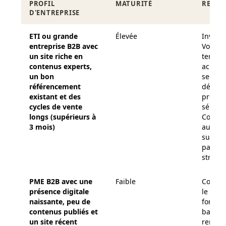
PROFIL
MATURITÉ
RECO
D'ENTREPRISE
ETI ou grande
Élevée
Investi
entreprise B2B
avec
Vos co
un site riche en
terreau
contenus experts,
achete
un bon
segmen
référencement
déjà l'
existant et des
proces
cycles de vente
sélecti
longs (supérieurs à
Comme
3 mois)
audit d
sur vos
pages 
stratég
PME B2B
avec une
Faible
Consol
présence digitale
le socl
naissante, peu de
foncti
contenus publiés et
base ex
un site récent
rempla