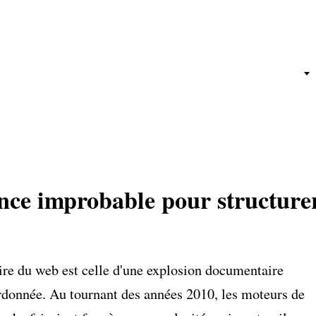
 improbable pour structurer le chaos
e de la désambiguïsation et la révolution JSON-LD
d'échange des résultats enrichis
ance improbable pour structure
s l'ère des moteurs génératifs (GEO)
cœur de la stratégie de marque
de l'implémentation comme facteur différenciant
ire du web est celle d'une explosion documentaire
rdonnée. Au tournant des années 2010, les moteurs de