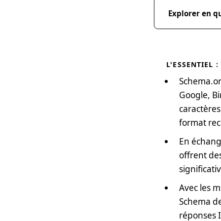
Explorer en q
L'ESSENTIEL :
Schema.org
Google, Bi
caractères
format re
En échang
offrent de
significati
Avec les m
Schema dev
réponses I