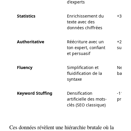
d'experts
Statistics
Enrichissement du
+37 %
texte avec des
données chiffrées
Authoritative
Réécriture avec un
+20 % 
ton expert, confiant
sur les
et persuasif
Fluency
Simplification et
Neutre
fluidification de la
baisse
syntaxe
Keyword Stuffing
Densification
-11 % (
artificielle des mots-
product
clés (SEO classique)
Ces données révèlent une hiérarchie brutale où la