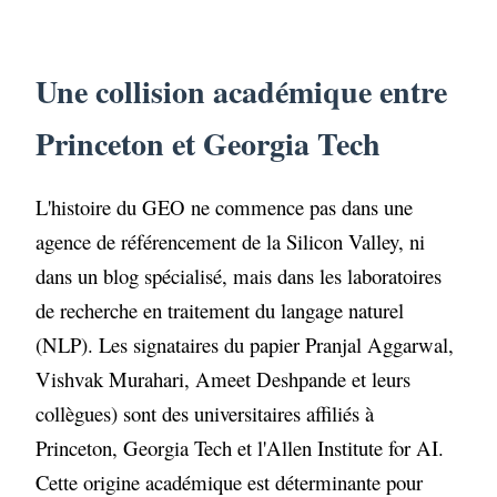
Une collision académique entre
Princeton et Georgia Tech
Une collision académique entre
GEO-Bench ou la mesure scientifique de
la visibilité
Princeton et Georgia Tech
Le verdict chiffré des neuf stratégies
testées
L'histoire du GEO ne commence pas dans une
agence de référencement de la Silicon Valley, ni
De l'observation à la manipulation
cognitive
dans un blog spécialisé, mais dans les laboratoires
de recherche en traitement du langage naturel
Sources de référence
(NLP). Les signataires du papier Pranjal Aggarwal,
Vishvak Murahari, Ameet Deshpande et leurs
collègues) sont des universitaires affiliés à
Princeton, Georgia Tech et l'Allen Institute for AI.
Cette origine académique est déterminante pour