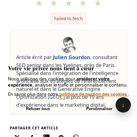
Gourdon. Je peux répondre à vos
★
★
★
★
★
questions sur le SEO et l'intelligence
artificielle en me basant sur le contenu
Failed to fetch
de son site. Comment puis-je vous aider
aujourd'hui ?
Article écrit par
Julien Gourdon
, consultant
SEO senior dans les Yvelines, près de Paris.
Votre vie privée nous tient à cœur
Spécialisé dans l'intégration de l'intelligence
Nous utilisons des cookies pour
améliorer votre
artificielle aux stratégies de référencement
expérience
, analyser le trafic et personnaliser le contenu.
naturel et dans le Generative Engine
En savoir plus dans notre
politique de gestion des cookies
.
Optimization (GEO), j'ai plus de 10 ans
↓
d'expérience dans le marketing digital.
Refuser tous
Personnaliser
Accepter tous les cookies
PARTAGER CET ARTICLE