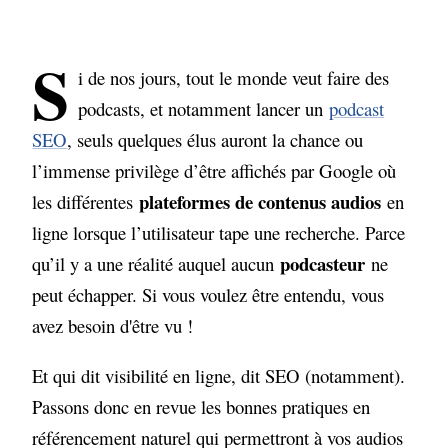
Choisir une plateforme d’hébergement
S
Identifiez les bons mots-clés pour votre
i de nos jours, tout le monde veut faire des
podcast✍️
podcasts, et notamment lancer un
podcast
Transcrivez les épisodes de votre
SEO
, seuls quelques élus auront la chance ou
podcast 📝
l’immense privilège d’être affichés par Google où
plateformes de contenus audios
les différentes
en
Créer un site web ou une page dédiée à
votre podcast sur votre site internet
ligne lorsque l’utilisateur tape une recherche. Parce
podcasteur
qu’il y a une réalité auquel aucun
ne
L’importance des données structurées
pour le référencement de votre émission
peut échapper. Si vous voulez être entendu, vous
audio
avez besoin d'être vu !
L’importance du flux RSS pour optimiser
Et qui dit visibilité en ligne, dit SEO (notamment).
la visibilité en ligne de vos podcasts
Passons donc en revue les bonnes pratiques en
Attirez une audience plus large grâce à
référencement naturel qui permettront à vos audios
YouTube