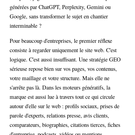
Jours 31 à 60 : renforcer ce qui doit être
générées par ChatGPT, Perplexity, Gemini ou
compris, cité et validé
Google, sans transformer le sujet en chantier
Jours 61 à 90 : mesurer, arbitrer, décider
interminable ?
ce qu'il faut amplifier
Pour beaucoup d'entreprises, le premier réflexe
Les erreurs qui font perdre 90 jours aux
consiste à regarder uniquement le site web. C'est
PME B2B
logique. C'est aussi insuffisant. Une stratégie GEO
Internaliser, se faire accompagner, ou
sérieuse repose bien sur vos pages, vos contenus,
combiner les deux
votre maillage et votre structure. Mais elle ne
Ce qu'une PME B2B doit avoir gagné au
s'arrête pas là. Dans les moteurs génératifs, la
bout de 90 jours
marque est aussi lue à travers tout ce qui circule
Questions fréquentes sur le
autour d'elle sur le web : profils sociaux, prises de
référencement IA en PME B2B
parole d'experts, relations presse, avis clients,
Ce qu'il faut retenir
comparateurs, biographies, citations tierces, fiches
d'entreprise, podcasts, vidéos ou mentions