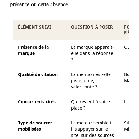
présence ou cette absence.
ÉLÉMENT SUIVI
QUESTION À POSER
FORMA
RÉPON
Présence de la
La marque apparaît-
Oui / N
marque
elle dans la réponse
?
Qualité de citation
La mention est-elle
Bonne /
juste, utile,
Mauvai
valorisante ?
Concurrents cités
Qui revient à votre
Liste c
place ?
Type de sources
Le moteur semble-t-
Site / H
mobilisées
il s'appuyer sur le
Mixte
site, sur des sources