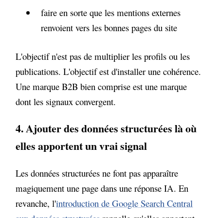
faire en sorte que les mentions externes
renvoient vers les bonnes pages du site
L'objectif n'est pas de multiplier les profils ou les
publications. L'objectif est d'installer une cohérence.
Une marque B2B bien comprise est une marque
dont les signaux convergent.
4. Ajouter des données structurées là où
elles apportent un vrai signal
Juju bot
×
Les données structurées ne font pas apparaître
Posez-moi vos questions
magiquement une page dans une réponse IA. En
revanche, l'
introduction de Google Search Central
JG
Bonjour ! Je suis l'assistant IA de Julien