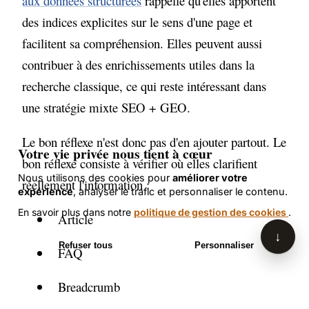
aux données structurées
rappelle qu'elles apportent
Gourdon. Je peux répondre à vos
questions sur le SEO et l'intelligence
des indices explicites sur le sens d'une page et
artificielle en me basant sur le contenu
facilitent sa compréhension. Elles peuvent aussi
de son site. Comment puis-je vous aider
contribuer à des enrichissements utiles dans la
aujourd'hui ?
recherche classique, ce qui reste intéressant dans
une stratégie mixte SEO + GEO.
Le bon réflexe n'est donc pas d'en ajouter partout. Le
Votre vie privée nous tient à cœur
bon réflexe consiste à vérifier où elles clarifient
Nous utilisons des cookies pour
améliorer votre
réellement l'information :
expérience
, analyser le trafic et personnaliser le contenu.
En savoir plus dans notre
politique de gestion des cookies
.
Article
↓
Refuser tous
Personnaliser
FAQ
Accepter tous les cookies
Breadcrumb