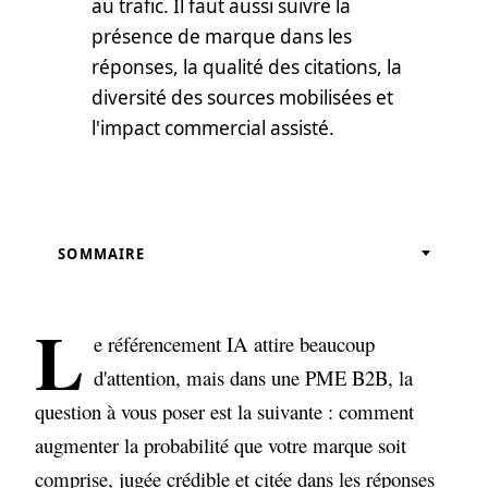
au trafic. Il faut aussi suivre la
présence de marque dans les
réponses, la qualité des citations, la
diversité des sources mobilisées et
l'impact commercial assisté.
SOMMAIRE
Pourquoi un pilote GEO ne doit pas se
limiter au site web
L
e référencement IA attire beaucoup
Dans quels cas ce plan sur 90 jours a du
d'attention, mais dans une PME B2B, la
sens
question à vous poser est la suivante : comment
Jours 1 à 30 : cadrer le terrain de jeu, côté
augmenter la probabilité que votre marque soit
site et côté marque
comprise, jugée crédible et citée dans les réponses