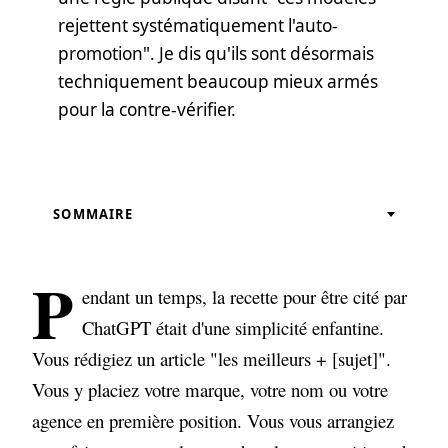
rejettent systématiquement l'auto-
promotion". Je dis qu'ils sont désormais
techniquement beaucoup mieux armés
pour la contre-vérifier.
SOMMAIRE
Pourqupoi l'auto-promotion a si bien
fonctionné pour les IA ?
P
endant un temps, la recette pour être cité par
Ce qui change vraiment : l'ère du
ChatGPT était d'une simplicité enfantine.
grounding et de la citation
Vous rédigiez un article "les meilleurs + [sujet]".
Google avait déjà montré la direction
Vous y placiez votre marque, votre nom ou votre
agence en première position. Vous vous arrangiez
Les vrais gagnants de la nouvelle phase