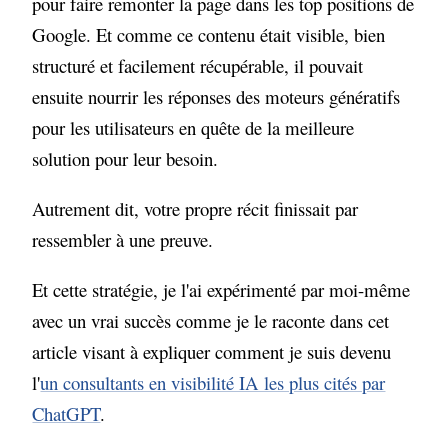
pour faire remonter la page dans les top positions de
Ce qui ne marche plus aussi bien
Google. Et comme ce contenu était visible, bien
Ce qu'il faut produire à la place
structuré et facilement récupérable, il pouvait
ensuite nourrir les réponses des moteurs génératifs
Le nouveau rôle du contenu de marque
pour les utilisateurs en quête de la meilleure
Ce n'est pas la fin du contenu
solution pour leur besoin.
promotionnel, c'est la fin du contenu
promotionnel paresseux
Autrement dit, votre propre récit finissait par
ressembler à une preuve.
Et cette stratégie, je l'ai expérimenté par moi-même
avec un vrai succès comme je le raconte dans cet
article visant à expliquer comment je suis devenu
l'
un consultants en visibilité IA les plus cités par
ChatGPT
.