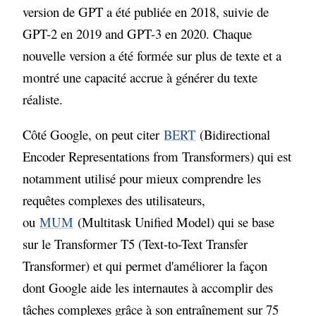
version de GPT a été publiée en 2018, suivie de
GPT-2 en 2019 and GPT-3 en 2020. Chaque
nouvelle version a été formée sur plus de texte et a
montré une capacité accrue à générer du texte
réaliste.
Côté Google, on peut citer
BERT
(Bidirectional
Encoder Representations from Transformers) qui est
notamment utilisé pour mieux comprendre les
requêtes complexes des utilisateurs,
ou
MUM
(Multitask Unified Model) qui se base
Juju bot
×
sur le Transformer T5 (Text-to-Text Transfer
Posez-moi vos questions
Transformer) et qui permet d'améliorer la façon
dont Google aide les internautes à accomplir des
JG
Bonjour ! Je suis l'assistant IA de Julien
tâches complexes grâce à son entraînement sur 75