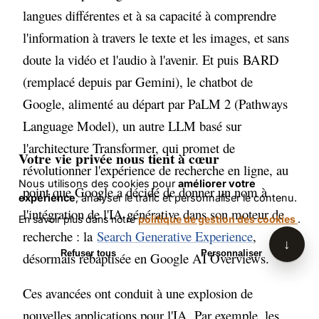
Gourdon. Je peux répondre à vos
langues différentes et à sa capacité à comprendre
questions sur le SEO et l'intelligence
artificielle en me basant sur le contenu
l'information à travers le texte et les images, et sans
de son site. Comment puis-je vous aider
doute la vidéo et l'audio à l'avenir. Et puis BARD
aujourd'hui ?
(remplacé depuis par Gemini), le chatbot de
Google, alimenté au départ par PaLM 2 (Pathways
Language Model), un autre LLM basé sur
l'architecture Transformer, qui promet de
Votre vie privée nous tient à cœur
révolutionner l'expérience de recherche en ligne, au
Nous utilisons des cookies pour
améliorer votre
point que Google a décidé de donner un nom à
expérience
, analyser le trafic et personnaliser le contenu.
l'intégration de l'IA générative dans son moteur de
En savoir plus dans notre
politique de gestion des cookies
.
recherche : la
Search Generative Experience
,
↓
Refuser tous
Personnaliser
désormais rebaptisée en Google AI Overviews.
Accepter tous les cookies
Ces avancées ont conduit à une explosion de
nouvelles applications pour l'IA. Par exemple, les