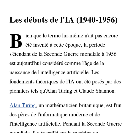
Le premier hiver de l'IA (1974-1980)
Les débuts de l'IA (1940-1956)
Le boom de l'intelligence artificielle
(1980-1987)
B
ien que le terme lui-même n'ait pas encore
Le deuxième hiver de l'IA (1987-1993)
été inventé à cette époque, la période
s'étendant de la Seconde Guerre mondiale à 1956
L'ère moderne de l'intelligence
artificielle (de 1993 à 2023)
est aujourd'hui considéré comme l'âge de la
naissance de l'intelligence artificielle. Les
fondements théoriques de l'IA ont été posés par des
pionniers tels qu'Alan Turing et Claude Shannon.
Alan Turing
, un mathématicien britannique, est l'un
des pères de l'informatique moderne et de
l'intelligence artificielle. Pendant la Seconde Guerre
mondiale, il a travaillé sur la machine de