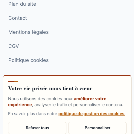
Plan du site
JG
Bonjour ! Je suis l'assistant IA de Julien
Contact
Gourdon. Je peux répondre à vos
questions sur le SEO et l'intelligence
Mentions légales
artificielle en me basant sur le contenu
de son site. Comment puis-je vous
CGV
aider aujourd'hui ?
Politique cookies
Votre vie privée nous tient à cœur
LinkedIn
X
YouTube
Instagram
Pinterest
Nous utilisons des cookies pour
améliorer votre
expérience
, analyser le trafic et personnaliser le contenu.
Reddit
Me suivre sur Google
En savoir plus dans notre
politique de gestion des cookies
.
© 2026 Julien Gourdon. Tous droits réservés.
Refuser tous
Personnaliser