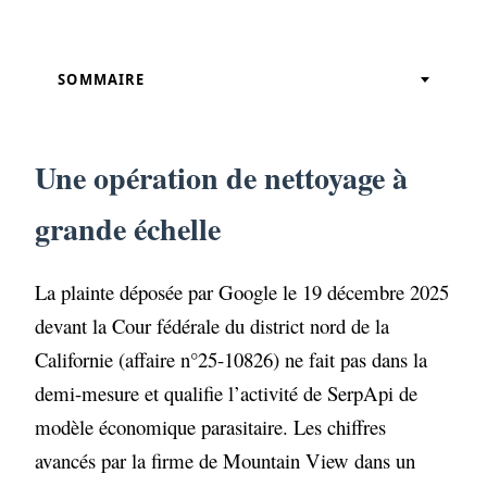
SOMMAIRE
Une opération de nettoyage à grande
échelle
Une opération de nettoyage à
Couper l’oxygène des modèles de
langage concurrents
grande échelle
L’échec de la riposte technique face à
l’ingénierie inverse
La plainte déposée par Google le 19 décembre 2025
devant la Cour fédérale du district nord de la
Un signal d’alarme pour l’écosystème SEO
et Data
Californie (affaire n°25-10826) ne fait pas dans la
demi-mesure et qualifie l’activité de SerpApi de
La souveraineté des données comme
nouvel actif stratégique
modèle économique parasitaire. Les chiffres
avancés par la firme de Mountain View dans un
Sources de référence :