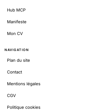
Hub MCP
Manifeste
Mon CV
Juju bot
×
NAVIGATION
Posez-moi vos questions
Plan du site
JG
Bonjour ! Je suis l'assistant IA de Julien
Contact
Gourdon. Je peux répondre à vos
questions sur le SEO et l'intelligence
Mentions légales
artificielle en me basant sur le contenu
de son site. Comment puis-je vous aider
CGV
aujourd'hui ?
Politique cookies